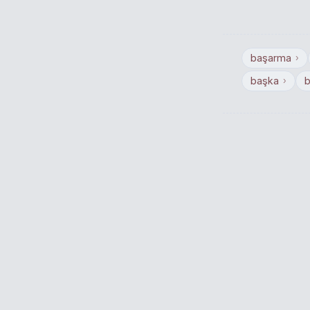
başarma
›
başka
b
›