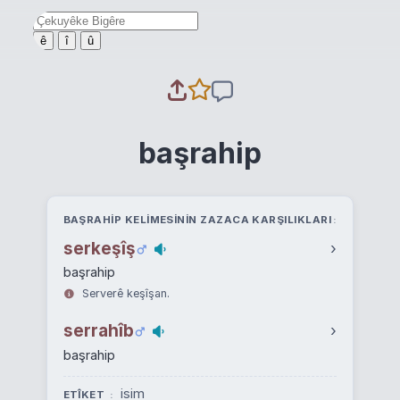
ê
î
û
başrahip
BAŞRAHIP KELIMESININ ZAZACA KARŞILIKLARI
serkeşîş
›
başrahip
Serverê keşîşan.
serrahîb
›
başrahip
isim
ETÎKET