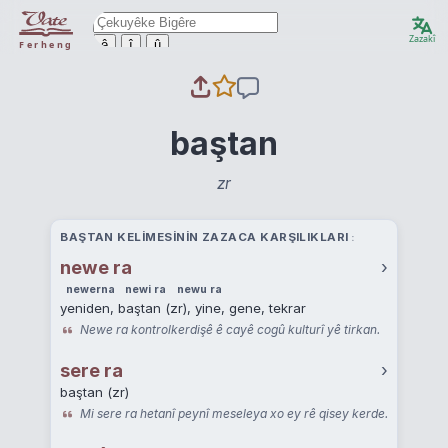
Zazakî
ê
î
û
Ferheng
baştan
zr
BAŞTAN KELIMESININ ZAZACA KARŞILIKLARI
newe ra
›
newerna
newi ra
newu ra
yeniden, baştan (zr), yine, gene, tekrar
Newe ra kontrolkerdişê ê cayê cogû kulturî yê tirkan.
sere ra
›
baştan (zr)
Mi sere ra hetanî peynî meseleya xo ey rê qisey kerde.