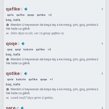
qafike
›
qafa
qafke
qoqe
qotike
+2
baş, kafa
Merdim û heywanan de beşa leş a ke mezg, çim, goş, pirnike û
fek tede ca gênê.
Dêm dîya ra cêr, ver ra ginay qafike ra.
qoqe
›
qoq
qoqi
kakote
qafike
+2
baş, kafa
Merdim û heywanan de beşa leş a ke mezg, çim, goş, pirnike û
fek tede ca gênê.
qotike
›
qote
kakote
qafike
qoqe
+1
baş, kafa
Merdim û heywanan de beşa leş a ke mezg, çim, goş, pirnike û
fek tede ca gênê.
Lewê ma27 bîyo qirim û qotike,
sere
›