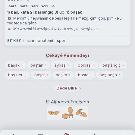
sara
sare
sari
seri
+5
1) baş, kafa 2) başlangıç 3) uç 4) başak
Merdim û heywanan de beşa leş a ke mezg, çim, goş, pirnike û
fek tede ca gêno.
Ma wazenî ki wezîfey xwi bero sere, muweffeq bo.
isim | anatomi | spor
ETÎKET
Çekuyê Pêmendeyî
başak
baştan
aybaşı
Gölbaşı
başlangıç
›
›
›
›
›
baş ucu
başat
başka
başta
baş başa
›
›
›
›
›
başaklanmak
dakika başı
başkaldırmak
›
›
›
›
Zêde Bike
baş aşağı
başarı
başkan
başlık
başrol
›
›
›
›
›
Bi Alfabeya Engiştan
baş ağrısı
baş belası
baş ucunda
dam
›
›
›
›
tan
bağbozumu
başakçı
başaklı
›
›
›
›
başarma
başeser
başıboş
başkent
›
›
›
›
başköşe
başlama
başlıca
başörtü
›
›
›
›