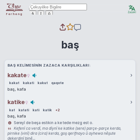
Zazakî
ê
î
û
Ferheng
baş
BAŞ KELIMESININ ZAZACA KARŞILIKLARI
kakate
›
kakat
kakati
kakut
qaqote
baş, kafa
katike
›
kat
katati
kati
katik
+2
baş, kafa
Sereyî de beşa estikin a ke tede mezg est o.
Kefenî ca verdî, ma dîynî ke katike (sere) parçe-parçe kerda,
pirnike (vinî) dira (cira) kerda, goş qerifnayo û ayhewa nêşute
dekerdinî binê...