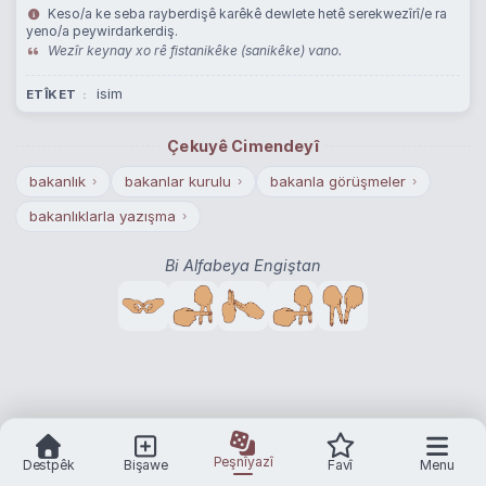
Keso/a ke seba rayberdişê karêkê dewlete hetê serekwezîrî/e ra
yeno/a peywirdarkerdiş.
Wezîr keynay xo rê fistanikêke (sanikêke) vano.
isim
ETÎKET
Çekuyê Cimendeyî
bakanlık
bakanlar kurulu
bakanla görüşmeler
›
›
›
bakanlıklarla yazışma
›
Bi Alfabeya Engiştan
Peşnîyazî
Destpêk
Bişawe
Favî
Menu