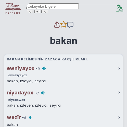
Zazakî
ê
î
û
Ferheng
bakan
BAKAN KELIMESININ ZAZACA KARŞILIKLARI
ewnîyayox
›
-e
ewnîrîyayox
bakan, izleyici, seyirci
nîyadayox
›
-e
nîyadawox
bakan, izleyen, izleyici, seyirci
wezîr
›
-e
bakan