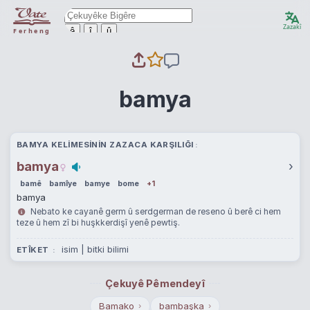
Zazakî
ê
î
û
Ferheng
bamya
BAMYA KELIMESININ ZAZACA KARŞILIĞI
bamya
›
bamê
bamîye
bamye
bome
+1
bamya
Nebato ke cayanê germ û serdgerman de reseno û berê ci hem
teze û hem zî bi huşkkerdişî yenê pewtiş.
isim | bitki bilimi
ETÎKET
Çekuyê Pêmendeyî
Bamako
bambaşka
›
›