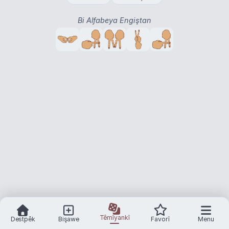
Bi Alfabeya Engiştan
Têmîyankî
Destpêk
Bişawe
Favorî
Menu