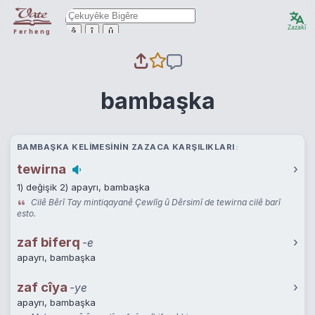
Zazakî
ê
î
û
Ferheng
bambaşka
BAMBAŞKA KELIMESININ ZAZACA KARŞILIKLARI
tewirna
›
1) değişik 2) apayrı, bambaşka
Cilê Bêrî Tay mintiqayanê Çewlîg û Dêrsimî de tewirna cilê barî
esto.
zaf biferq
›
-e
apayrı, bambaşka
zaf cîya
›
-ye
apayrı, bambaşka