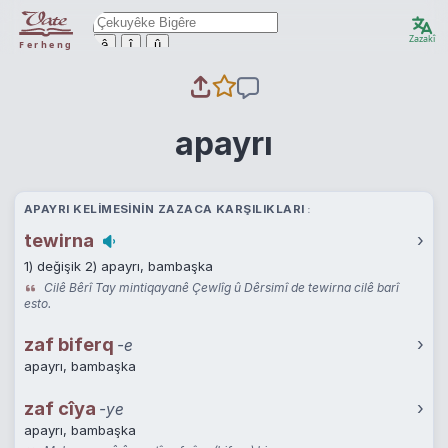
Zazakî
ê
î
û
Ferheng
apayrı
APAYRI KELIMESININ ZAZACA KARŞILIKLARI
tewirna
›
1) değişik 2) apayrı, bambaşka
Cilê Bêrî Tay mintiqayanê Çewlîg û Dêrsimî de tewirna cilê barî
esto.
zaf biferq
›
-e
apayrı, bambaşka
zaf cîya
›
-ye
apayrı, bambaşka