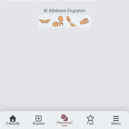
Bi Alfabeya Engiştan
Peşnîyazî
Destpêk
Bişawe
Favî
Menu