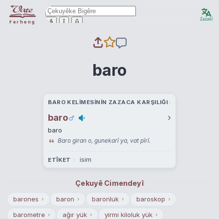
Zazakî
ê
î
û
Ferheng
baro
BARO KELIMESININ ZAZACA KARŞILIĞI
baro
›
baro
Baro giran o, gunekarî ya, vat pîrî.
isim
ETÎKET
Çekuyê Cimendeyî
barones
baron
baronluk
baroskop
›
›
›
›
barometre
ağır yük
yirmi kiloluk yük
›
›
›