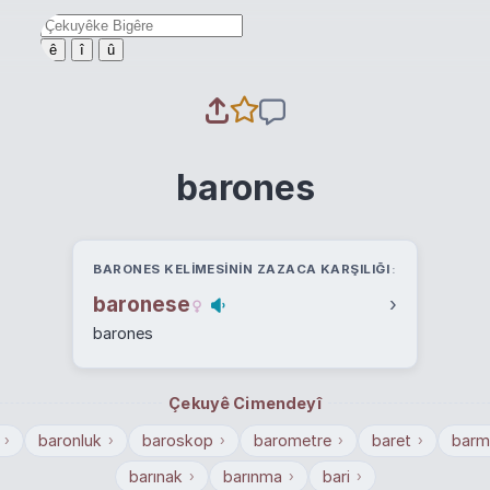
ê
î
û
barones
BARONES KELIMESININ ZAZACA KARŞILIĞI
baronese
›
barones
Çekuyê Cimendeyî
baronluk
baroskop
barometre
baret
barm
›
›
›
›
›
barınak
barınma
bari
›
›
›