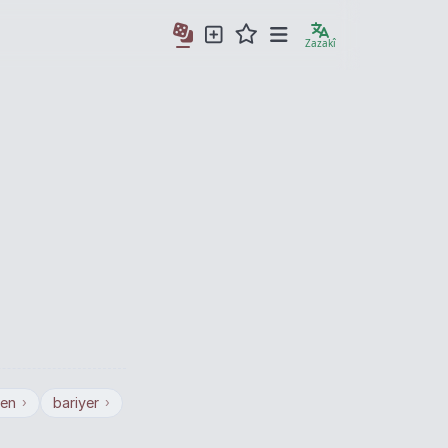
Zazakî
en
bariyer
›
›