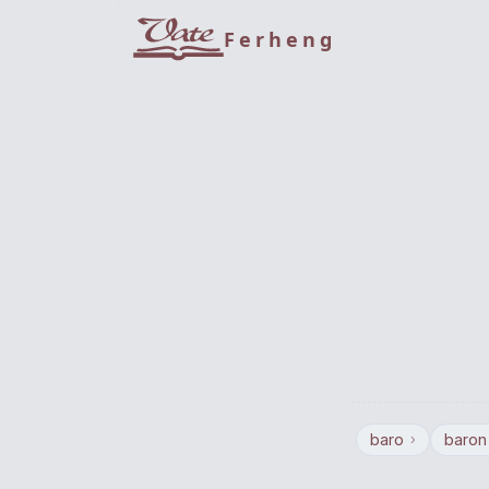
Ferheng
baro
baron
›