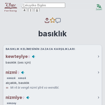
Zazakî
ê
î
û
Ferheng
basıklık
BASIKLIK KELIMESININ ZAZACA KARŞILIKLARI
kewteyîye
›
basıklık (ses için)
nizmî
›
nimizê
nimzê
alçaklık, basıklık
Mi rê bi vengê nizmî şîîrê xo wendîbî.
nizmîye
›
nimzey