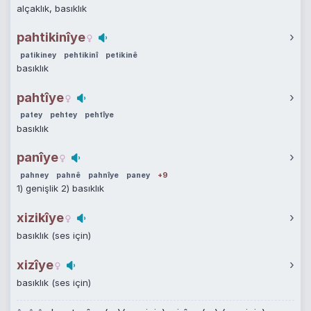
alçaklık, basıklık
pahtikinîye
›
patikiney
pehtikinî
petikinê
basıklık
pahtîye
›
patey
pehtey
pehtîye
basıklık
panîye
›
pahney
pahnê
pahnîye
paney
+9
1) genişlik 2) basıklık
xizikîye
›
basıklık (ses için)
xizîye
›
basıklık (ses için)