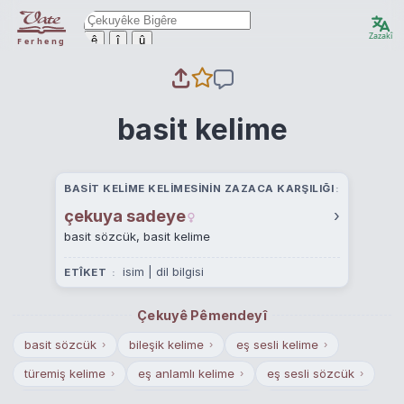
Zazakî
ê
î
û
Ferheng
basit kelime
BASIT KELIME KELIMESININ ZAZACA KARŞILIĞI
çekuya sadeye
›
basit sözcük, basit kelime
isim | dil bilgisi
ETÎKET
Çekuyê Pêmendeyî
basit sözcük
bileşik kelime
eş sesli kelime
›
›
›
türemiş kelime
eş anlamlı kelime
eş sesli sözcük
›
›
›
bileşik sözcük
eş anlamlı sözcük
türemiş sözcük
›
›
›