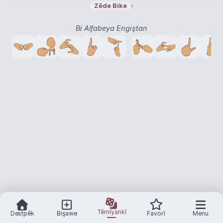
›
Zêde Bike
Bi Alfabeya Engiştan
Têmîyankî
Destpêk
Bişawe
Favorî
Menu