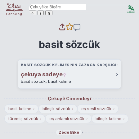
Zazakî
ê
î
û
Ferheng
basit sözcük
BASIT SÖZCÜK KELIMESININ ZAZACA KARŞILIĞI
çekuya sadeye
›
basit sözcük, basit kelime
Çekuyê Cimendeyî
basit kelime
bileşik sözcük
eş sesli sözcük
›
›
›
türemiş sözcük
eş anlamlı sözcük
bileşik kelime
›
›
›
türemiş kelime
eş sesli kelime
eş anlamlı kelime
›
›
›
›
Zêde Bike