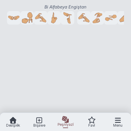
Bi Alfabeya Engiştan
Peşnîyazî
Destpêk
Bişawe
Favî
Menu