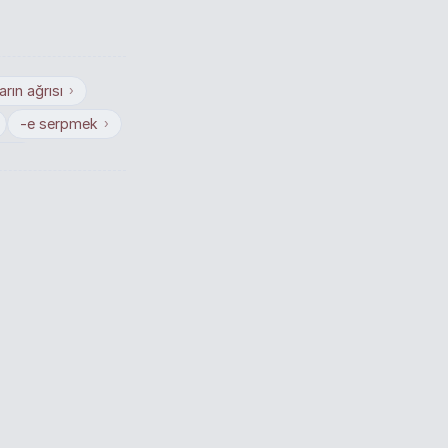
arın ağrısı
›
-e serpmek
›
ek
›