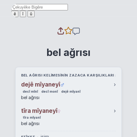
ê
î
û
bel ağrısı
BEL AĞRISI KELIMESININ ZAZACA KARŞILIKLARI
dejê mîyaneyî
›
decî mînî
decî monî
dejê mîyanî
bel ağrısı
tîra mîyaneyî
›
tîra mîyanî
bel ağrısı
isim