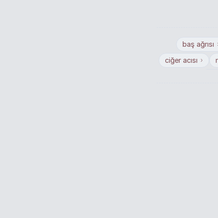
baş ağrısı
ciğer acısı
›
cin