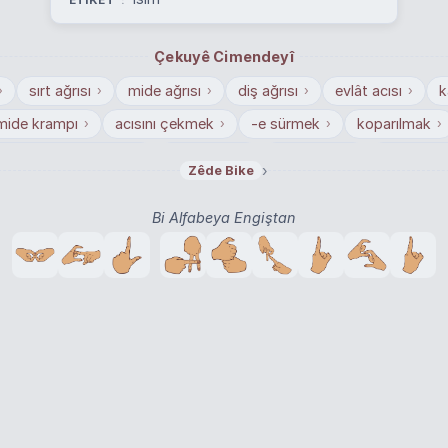
ETÎKET
Çekuyê Cimendeyî
sırt ağrısı
mide ağrısı
diş ağrısı
evlât acısı
k
›
›
›
›
›
mide krampı
acısını çekmek
-e sürmek
koparılmak
›
›
›
›
sel ilişkide bulunmak
koparmak
saban oku
-e sürülm
›
›
›
›
Zêde Bike
Bi Alfabeya Engiştan