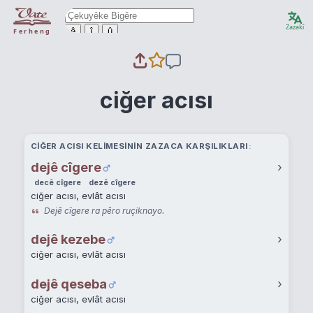
Zazakî
ê
î
û
Ferheng
ciğer acısı
CIĞER ACISI KELIMESININ ZAZACA KARŞILIKLARI
dejê cîgere
›
decê cîgere
dezê cîgere
ciğer acısı, evlât acısı
Dejê cîgere ra pêro ruçiknayo.
dejê kezebe
›
ciğer acısı, evlât acısı
dejê qeseba
›
ciğer acısı, evlât acısı