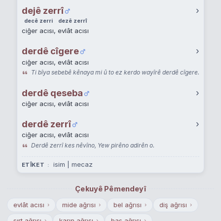
dejê zerrî
›
decê zerri
dezê zerrî
ciğer acısı, evlât acısı
derdê cîgere
›
ciğer acısı, evlât acısı
Ti bîya sebebê kênaya mi û to ez kerdo wayîrê derdê cîgere.
derdê qeseba
›
ciğer acısı, evlât acısı
derdê zerrî
›
ciğer acısı, evlât acısı
Derdê zerrî kes nêvîno, Yew pirêno adirên o.
isim | mecaz
ETÎKET
Çekuyê Pêmendeyî
evlât acısı
mide ağrısı
bel ağrısı
diş ağrısı
›
›
›
›
sırt ağrısı
karın ağrısı
baş ağrısı
›
›
›