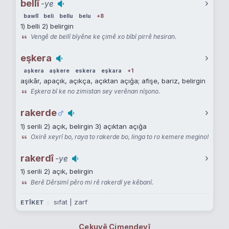
bellî
›
-ye
bawlî
beli
bellu
belu
+8
1) belli 2) belirgin
Vengê de bellî bîyêne ke çimê xo bîbî pirrê hesiran.
eşkera
›
aşkera
aşkere
eskera
eşkara
+1
aşikâr, apaçık, açıkça, açıktan açığa; afişe, bariz, belirgin
Eşkera bî ke no zimistan sey verênan nîşono.
rakerde
›
1) serili 2) açık, belirgin 3) açıktan açığa
Oxirê xeyrî bo, raya to rakerde bo, linga to ro kemere megino!
rakerdî
›
-ye
1) serili 2) açık, belirgin
Berê Dêrsimî pêro mi rê rakerdî ye kêbanî.
sıfat | zarf
ETÎKET
Çekuyê Cimendeyî