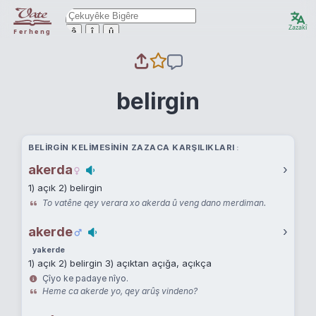
Zazakî
ê
î
û
Ferheng
belirgin
BELIRGIN KELIMESININ ZAZACA KARŞILIKLARI
akerda
›
1) açık 2) belirgin
To vatêne qey verara xo akerda û veng dano merdiman.
akerde
›
yakerde
1) açık 2) belirgin 3) açıktan açığa, açıkça
Çîyo ke padaye nîyo.
Heme ca akerde yo, qey arûş vindeno?