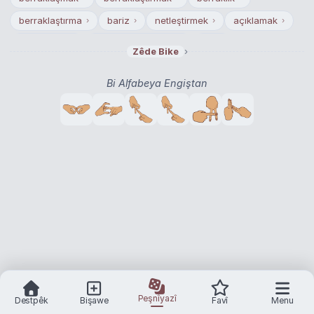
berraklaştırma
bariz
netleştirmek
açıklamak
›
›
›
›
açıklanmak
duru hâle getirmek
net
›
›
›
›
Zêde Bike
duru olmasını sağlamak
duru
›
›
Bi Alfabeya Engiştan
Peşnîyazî
Destpêk
Bişawe
Favî
Menu