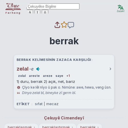
Zazakî
ê
î
û
Ferheng
berrak
BERRAK KELIMESININ ZAZACA KARŞILIĞI
zelal
›
-e
zolal
areste
areze
saye
+1
1) duru, berrak 2) açık, net, bariz
Çîyo ke lêl nîyo û pak o. Nimûne: awe, hewa, veng ûsn.
Dinya zelal bî, bineyke zî germ bî.
sıfat | mecaz
ETÎKET
Çekuyê Cimendeyî
berraklaşmak
berraklaştırmak
berraklık
›
›
›