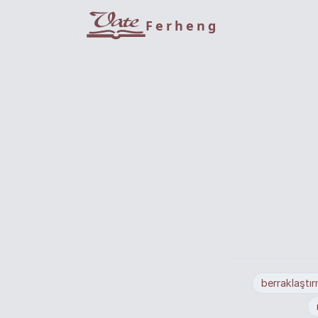
Ferheng
berraklaştı