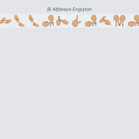
Bi Alfabeya Engiştan