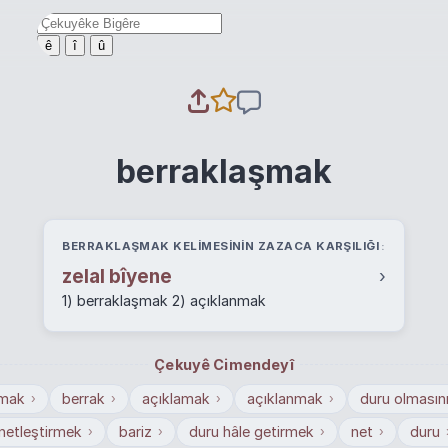
ê
î
û
berraklaşmak
BERRAKLAŞMAK KELIMESININ ZAZACA KARŞILIĞI
zelal bîyene
›
1) berraklaşmak 2) açıklanmak
Çekuyê Cimendeyî
rmak
berrak
açıklamak
açıklanmak
duru olmasın
›
›
›
›
netleştirmek
bariz
duru hâle getirmek
net
duru
›
›
›
›