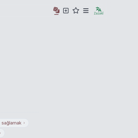
Zazakî
ı sağlamak
›
›