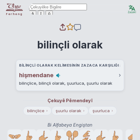
Zazakî
ê
î
û
Ferheng
bilinçli olarak
BILINÇLI OLARAK KELIMESININ ZAZACA KARŞILIĞI
hişmendane
›
bilinçlice, bilinçli olarak, şuurluca, şuurlu olarak
Çekuyê Pêmendeyî
bilinçlice
şuurlu olarak
şuurluca
›
›
›
Bi Alfabeya Engiştan