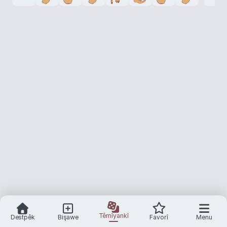
Têmîyankî
Destpêk
Bişawe
Favorî
Menu