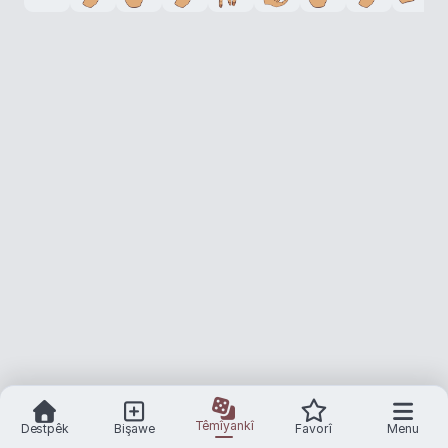
Têmîyankî
Destpêk
Bişawe
Favorî
Menu