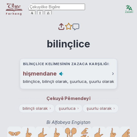
Zazakî
ê
î
û
Ferheng
bilinçlice
BILINÇLICE KELIMESININ ZAZACA KARŞILIĞI
hişmendane
›
bilinçlice, bilinçli olarak, şuurluca, şuurlu olarak
Çekuyê Pêmendeyî
bilinçli olarak
şuurluca
şuurlu olarak
›
›
›
Bi Alfabeya Engiştan