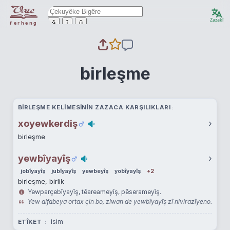
Zazakî
ê
î
û
Ferheng
birleşme
BIRLEŞME KELIMESININ ZAZACA KARŞILIKLARI
xoyewkerdiş
›
birleşme
yewbîyayîş
›
jobîyayîş
jubîyayîş
yewbeyîş
yobîyayîş
+2
birleşme, birlik
Yewparçebîyayîş, têareameyîş, pêserameyîş.
Yew alfabeya ortax çin bo, ziwan de yewbîyayîş zî nivirazîyeno.
isim
ETÎKET