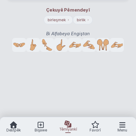
Çekuyê Pêmendeyî
birleşmek
birlik
›
›
Bi Alfabeya Engiştan
Têmîyankî
Destpêk
Bişawe
Favorî
Menu