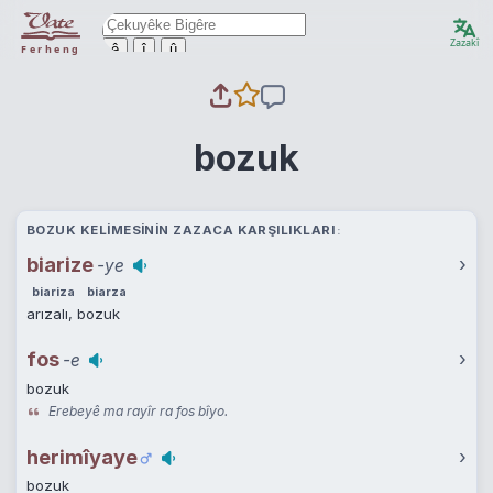
Zazakî
ê
î
û
Ferheng
bozuk
BOZUK KELIMESININ ZAZACA KARŞILIKLARI
biarize
›
-ye
biariza
biarza
arızalı, bozuk
fos
›
-e
bozuk
Erebeyê ma rayîr ra fos bîyo.
herimîyaye
›
bozuk