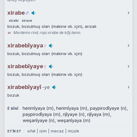
xirabe
›
xirabi
xirave
bozuk, bozulmuş olan (makine vb. için), arızalı
Mordemo rind, roja xirabe de kifş beno.
xirabebîyaya
›
bozuk, bozulmuş olan (makine vb. için)
xirabebîyaye
›
bozuk, bozulmuş olan (makine vb. için)
xirabebîyayî
›
-ye
bozuk
herimîyaya (m), herimîyaya (m), paypirodîyaye (n),
Ê BÎNÎ
paypirodîyaya (m), rijîyaye (n), rijîyaya (m),
weşanîyaye (n), weşanîyaya (m)
sıfat | isim | mecaz | müzik
ETÎKET