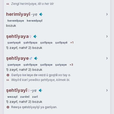
Zengî herimîyaye, lêl o her bîr
herimîyayî
›
-ye
heremîyaye
heremîyayî
bozuk
şehtîyaya
›
şaetyayê
şahtîyaya
şatîyaya
şatîyayê
+1
1) zayıf, nahif 2) bozuk
şehtîyaye
›
şaetyaye
şahtîyaye
şatîyaye
şatyaye
+3
1) zayıf, nahif 2) bozuk
Ganîyo ke leşe de vezd û goştê xo tay o.
Wayîrê karî yewêko şehtîyaye, kilmek bi.
şehtîyayî
›
-ye
wezayî
zarênî
zarî
1) zayıf, nahif 2) bozuk
Rewşa qelsbîyayîşî ya ganîyan.