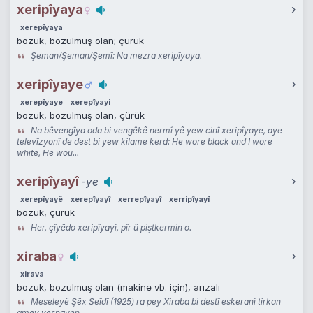
xeripîyaya
›
xerepîyaya
bozuk, bozulmuş olan; çürük
Şeman/Şeman/Şemî: Na mezra xeripîyaya.
xeripîyaye
›
xerepîyaye
xerepîyayi
bozuk, bozulmuş olan, çürük
Na bêvengîya oda bi vengêkê nermî yê yew cinî xeripîyaye, aye
televîzyonî de dest bi yew kilame kerd: He wore black and I wore
white, He wou...
xeripîyayî
›
-ye
xerepîyayê
xerepîyayî
xerrepîyayî
xerripîyayî
bozuk, çürük
Her, çîyêdo xeripîyayî, pîr û piştkermin o.
xiraba
›
xirava
bozuk, bozulmuş olan (makine vb. için), arızalı
Meseleyê Şêx Seîdî (1925) ra pey Xiraba bi destî eskeranî tirkan
amey veşnayen.