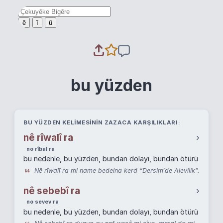
ê
î
û
bu yüzden
BU YÜZDEN KELIMESININ ZAZACA KARŞILIKLARI
nê rîwalî ra
›
no rîbal ra
bu nedenle, bu yüzden, bundan dolayı, bundan ötürü
Nê rîwalî ra mi name bedelna kerd “Dersim‘de Alevilik”.
nê sebebî ra
›
no sevev ra
bu nedenle, bu yüzden, bundan dolayı, bundan ötürü