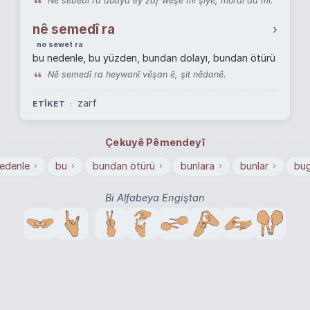
Nê sebebî ra duaya ey zaf weşê mi şîye, moral da mi.
nê semedî ra
›
no sewet ra
bu nedenle, bu yüzden, bundan dolayı, bundan ötürü
Nê semedî ra heywanî vêşan ê, şit nêdanê.
zarf
ETÎKET
Çekuyê Pêmendeyî
edenle
bu
bundan ötürü
bunlara
bunlar
bu
›
›
›
›
›
Bi Alfabeya Engiştan