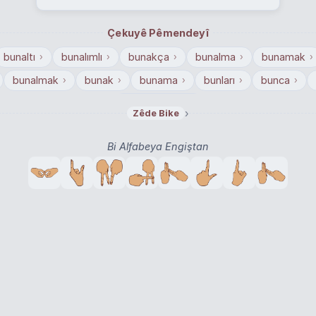
Çekuyê Pêmendeyî
bunaltı
bunalımlı
bunakça
bunalma
bunamak
›
›
›
›
›
bunalmak
bunak
bunama
bunları
bunca
›
›
›
›
›
bundan dolayı
›
›
Zêde Bike
Bi Alfabeya Engiştan