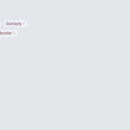
bunayış
›
bunlar
›