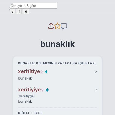
ê
î
û
bunaklık
BUNAKLIK KELIMESININ ZAZACA KARŞILIKLARI
xerifîtîye
›
bunaklık
xerifîyîye
›
xerefîyîye
bunaklık
isim
ETÎKET