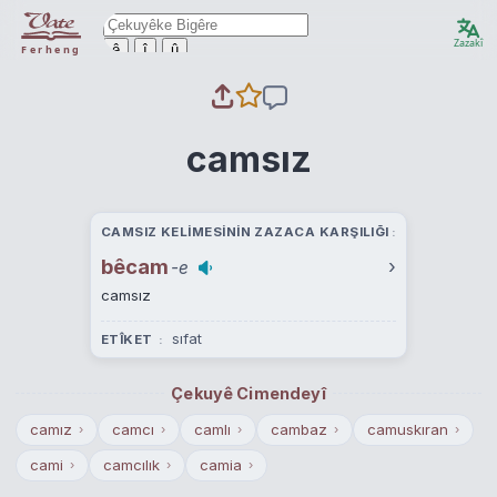
Zazakî
ê
î
û
Ferheng
camsız
CAMSIZ KELIMESININ ZAZACA KARŞILIĞI
bêcam
›
-e
camsız
sıfat
ETÎKET
Çekuyê Cimendeyî
camız
camcı
camlı
cambaz
camuskıran
›
›
›
›
›
cami
camcılık
camia
›
›
›