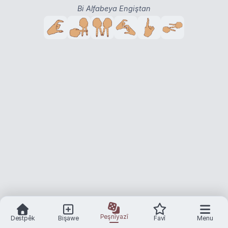
Bi Alfabeya Engiştan
Peşnîyazî
Destpêk
Bişawe
Favî
Menu