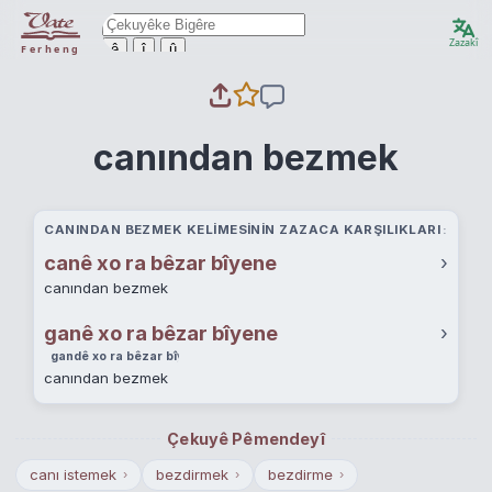
Zazakî
ê
î
û
Ferheng
canından bezmek
CANINDAN BEZMEK KELIMESININ ZAZACA KARŞILIKLARI
canê xo ra bêzar bîyene
›
canından bezmek
ganê xo ra bêzar bîyene
›
gandê xo ra bêzar bîyayene
canından bezmek
Çekuyê Pêmendeyî
canı istemek
bezdirmek
bezdirme
›
›
›