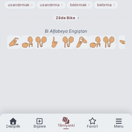
usandırmak
usandırma
bıktırmak
bıktırma
›
›
›
›
tay
›
›
Zêde Bike
Bi Alfabeya Engiştan
Têmîyankî
Destpêk
Bişawe
Favorî
Menu