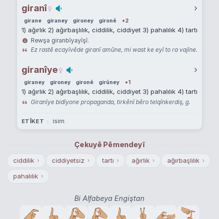
giranî
›
girane
giraney
gironey
gironê
+2
1) ağırlık 2) ağırbaşlılık, ciddilik, ciddiyet 3) pahalılık 4) tartı
Rewşa giranbîyayîşî.
Ez rastê ecayîvêde giranî amûne, mi wast ke eyî to ra vajîne.
giranîye
›
giraney
gironey
gironê
girûney
+1
1) ağırlık 2) ağırbaşlılık, ciddilik, ciddiyet 3) pahalılık 4) tartı
Giranîye bidîyone propaganda, tirkênî bêro telqînkerdiş, g.
isim
ETÎKET
Çekuyê Pêmendeyî
ciddilik
ciddiyetsiz
tartı
ağırlık
ağırbaşlılık
›
›
›
›
›
pahalılık
›
Bi Alfabeya Engiştan