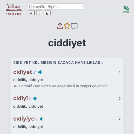
Zazakî
ê
î
û
Ferheng
ciddiyet
CIDDIYET KELIMESININ ZAZACA KARŞILIKLARI
cidîyet
›
ciddilik, ciddiyet
Cematê Hac Seferî de dekerdbi û bi cidîyet qeyd bîbî.
cidîyî
›
ciddilik, ciddiyet
cidîyîye
›
ciddilik, ciddiyet