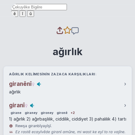
ê
î
û
ağırlık
AĞIRLIK KELIMESININ ZAZACA KARŞILIKLARI
giranênî
›
ağırlık
giranî
›
girane
giraney
gironey
gironê
+2
1) ağırlık 2) ağırbaşlılık, ciddilik, ciddiyet 3) pahalılık 4) tartı
Rewşa giranbîyayîşî.
Ez rastê ecayîvêde giranî amûne, mi wast ke eyî to ra vajîne.