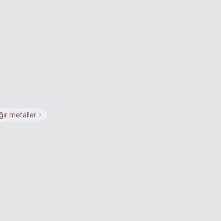
ğır metaller
›