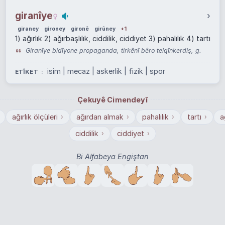
giranîye
›
giraney
gironey
gironê
girûney
+1
1) ağırlık 2) ağırbaşlılık, ciddilik, ciddiyet 3) pahalılık 4) tartı
Giranîye bidîyone propaganda, tirkênî bêro telqînkerdiş, g.
isim | mecaz | askerlik | fizik | spor
ETÎKET
Çekuyê Cimendeyî
ağırlık ölçüleri
ağırdan almak
pahalılık
tartı
a
›
›
›
›
ciddilik
ciddiyet
›
›
Bi Alfabeya Engiştan