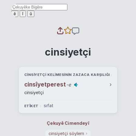
ê
î
û
cinsiyetçi
CINSIYETÇI KELIMESININ ZAZACA KARŞILIĞI
cinsîyetperest
›
-e
cinsiyetçi
sıfat
ETÎKET
Çekuyê Cimendeyî
cinsiyetçi söylem
›