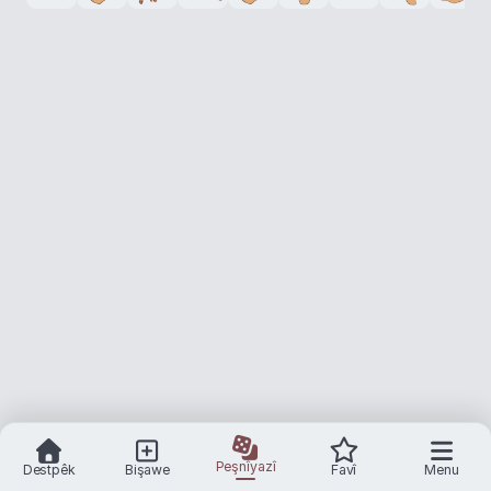
Peşnîyazî
Destpêk
Bişawe
Favî
Menu