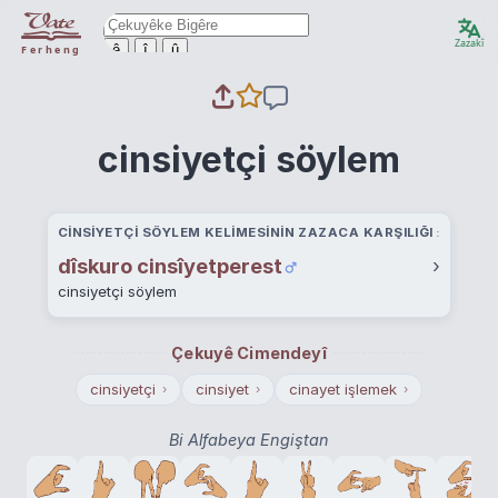
Zazakî
ê
î
û
Ferheng
cinsiyetçi söylem
CINSIYETÇI SÖYLEM KELIMESININ ZAZACA KARŞILIĞI
dîskuro cinsîyetperest
›
cinsiyetçi söylem
Çekuyê Cimendeyî
cinsiyetçi
cinsiyet
cinayet işlemek
›
›
›
Bi Alfabeya Engiştan