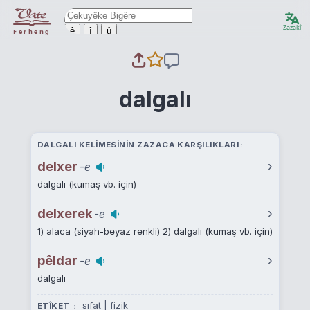
Zazakî
ê
î
û
Ferheng
dalgalı
DALGALI KELIMESININ ZAZACA KARŞILIKLARI
delxer
›
-e
dalgalı (kumaş vb. için)
delxerek
›
-e
1) alaca (siyah-beyaz renkli) 2) dalgalı (kumaş vb. için)
pêldar
›
-e
dalgalı
sıfat | fizik
ETÎKET