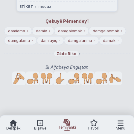
mecaz
ETÎKET
Çekuyê Pêmendeyî
damlama
damla
damgalamak
damgalanmak
›
›
›
›
damgalama
damlayış
damgalanma
damak
›
›
›
›
dama
damacana
damatlık
damızlık
›
›
›
›
›
Zêde Bike
damar
damat
damga
damak tadı
›
›
›
›
Bi Alfabeya Engiştan
Têmîyankî
Destpêk
Bişawe
Favorî
Menu