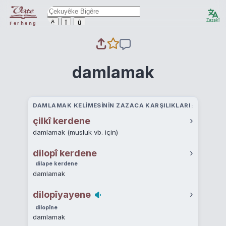
Zazakî
ê
î
û
Ferheng
damlamak
DAMLAMAK KELIMESININ ZAZACA KARŞILIKLARI
çilkî kerdene
›
damlamak (musluk vb. için)
dilopî kerdene
›
dilape kerdene
damlamak
dilopîyayene
›
dilopîne
damlamak