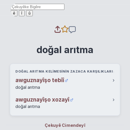
ê
î
û
doğal arıtma
DOĞAL ARITMA KELIMESININ ZAZACA KARŞILIKLARI
awguznayîşo tebîî
›
doğal arıtma
awguznayîşo xozayî
›
doğal arıtma
Çekuyê Cimendeyî