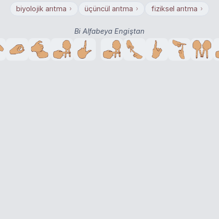
biyolojik arıtma
üçüncül arıtma
fiziksel arıtma
›
›
›
Bi Alfabeya Engiştan