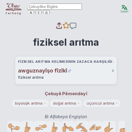
Zazakî
ê
î
û
Ferheng
fiziksel arıtma
FIZIKSEL ARITMA KELIMESININ ZAZACA KARŞILIĞI
awguznayîşo fîzîkî
›
fiziksel arıtma
Çekuyê Pêmendeyî
biyolojik arıtma
doğal arıtma
üçüncül arıtma
›
›
›
Bi Alfabeya Engiştan