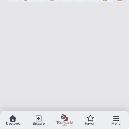
Têmîyankî
Destpêk
Bişawe
Favorî
Menu