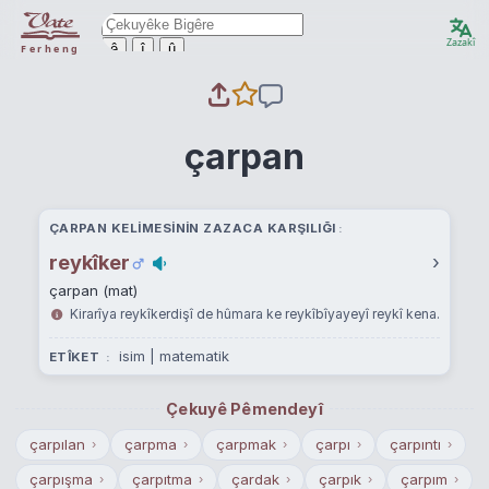
Zazakî
ê
î
û
Ferheng
çarpan
ÇARPAN KELIMESININ ZAZACA KARŞILIĞI
reykîker
›
çarpan (mat)
Kirarîya reykîkerdişî de hûmara ke reykîbîyayeyî reykî kena.
isim | matematik
ETÎKET
Çekuyê Pêmendeyî
çarpılan
çarpma
çarpmak
çarpı
çarpıntı
›
›
›
›
›
çarpışma
çarpıtma
çardak
çarpık
çarpım
›
›
›
›
›