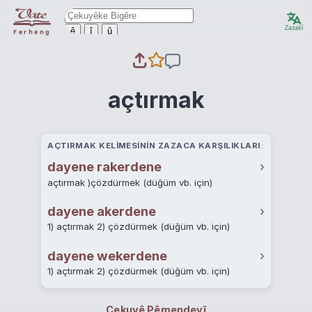
Zazakî
ê
î
û
Ferheng
açtırmak
AÇTIRMAK KELIMESININ ZAZACA KARŞILIKLARI
dayene rakerdene
›
açtırmak )çözdürmek (düğüm vb. için)
dayene akerdene
›
1) açtırmak 2) çözdürmek (düğüm vb. için)
dayene wekerdene
›
1) açtırmak 2) çözdürmek (düğüm vb. için)
Çekuyê Pêmendeyî