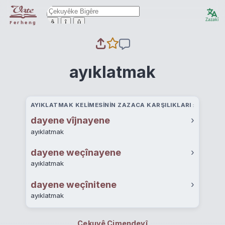
Zazakî
ê
î
û
Ferheng
ayıklatmak
AYIKLATMAK KELIMESININ ZAZACA KARŞILIKLARI
dayene vîjnayene
›
ayıklatmak
dayene weçînayene
›
ayıklatmak
dayene weçînitene
›
ayıklatmak
Çekuyê Cimendeyî