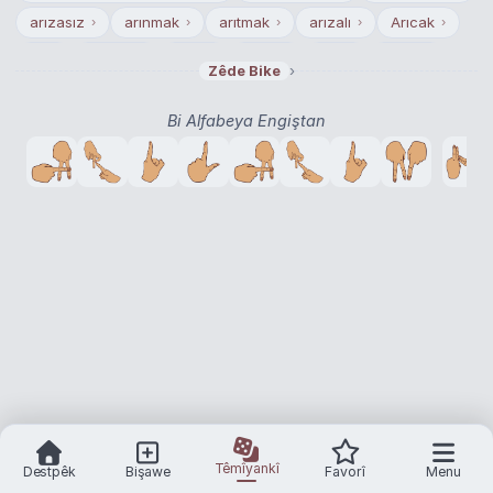
arızasız
arınmak
arıtmak
arızalı
Arıcak
›
›
›
›
›
arı
arınma
arıcı
arıza
arık
arıtım
›
›
›
›
›
›
›
Zêde Bike
arıtma
›
Bi Alfabeya Engiştan
Têmîyankî
Destpêk
Bişawe
Favorî
Menu