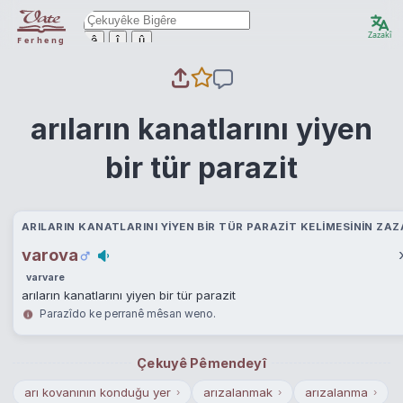
Zazakî
ê
î
û
Ferheng
arıların kanatlarını yiyen
bir tür parazit
ARILARIN KANATLARINI YIYEN BIR TÜR PARAZIT KELIMESININ ZAZ
varova
varvare
arıların kanatlarını yiyen bir tür parazit
Parazîdo ke perranê mêsan weno.
Çekuyê Pêmendeyî
arı kovanının konduğu yer
arızalanmak
arızalanma
›
›
›