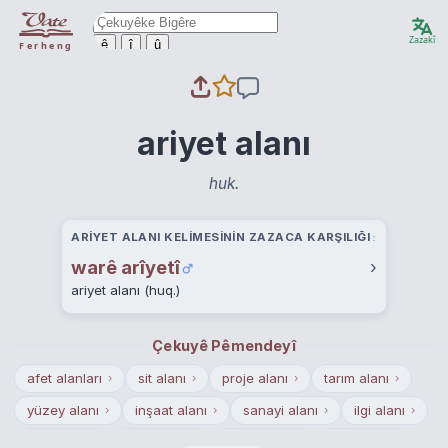
Zazakî
ê
î
û
Ferheng
ariyet alanı
huk.
ARIYET ALANI KELIMESININ ZAZACA KARŞILIĞI
warê arîyetî
›
ariyet alanı (huq.)
Çekuyê Pêmendeyî
afet alanları
sit alanı
proje alanı
tarım alanı
›
›
›
›
yüzey alanı
inşaat alanı
sanayi alanı
ilgi alanı
›
›
›
›
bina alanı
ceza alanı
mera alanı
tapu alanı
›
›
›
›