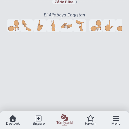
›
Zêde Bike
miras alanı
konut alanı
taban alanı
›
›
›
Bi Alfabeya Engiştan
kavşak ortak alanı
belediye hizmet alanı
›
›
mücavir alan
dinî tesis alanı
kapsama alanı
›
›
›
çamur depolama alanı
resmî kurum alanı
okul alanı
›
›
›
kullanım alanı
uygulama alanı
doğal koruma alanı
›
›
›
sosyal tesis alanı
gecekondu alanı
›
›
eğitim tesisi alanı
brüt taban alanı
›
›
kültürel tesis alanı
yayla
ceza sahası
›
›
›
etkileşim sahası
yaratmak
deplasman
meydan
›
›
›
›
kız kardeş
ihdas etmek
stok sahası
›
›
›
tenis sahası
düzenleme sahası
dış saha
›
›
›
düşürmek
yerleşim yeri
oluşmak
oluşturmak
›
›
›
›
Têmîyankî
Destpêk
Bişawe
Favorî
Menu