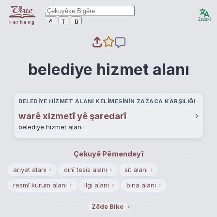
Zazakî
ê
î
û
Ferheng
belediye hizmet alanı
BELEDIYE HIZMET ALANI KELIMESININ ZAZACA KARŞILIĞI
warê xizmetî yê şaredarî
›
belediye hizmet alanı
Çekuyê Pêmendeyî
ariyet alanı
dinî tesis alanı
sit alanı
›
›
›
resmî kurum alanı
ilgi alanı
bina alanı
›
›
›
ceza alanı
mera alanı
eğitim tesisi alanı
›
›
›
›
Zêde Bike
gecekondu alanı
yüzey alanı
kültürel tesis alanı
›
›
›