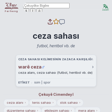
Zazakî
ê
î
û
Ferheng
ceza sahası
futbol, hentbol vb. de
CEZA SAHASI KELIMESININ ZAZACA KARŞILIĞI
warê ceza
›
ceza alanı, ceza sahası (futbol, hentbol vb. de)
isim | spor
ETÎKET
Çekuyê Cimendeyî
ceza alanı
tenis sahası
stok sahası
›
›
›
düzenleme sahası
etkileşim sahası
mera alanı
›
›
›