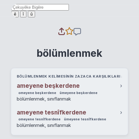
ê
î
û
bölümlenmek
BÖLÜMLENMEK KELIMESININ ZAZACA KARŞILIKLARI
ameyene beşkerdene
›
omeyene beşkerdene
ûmeyene beşkerdene
bölümlenmek, sınıflanmak
ameyene tesnîfkerdene
›
omeyene tesnîfkerdene
ûmeyene tesnîfkerdene
bölümlenmek, sınıflanmak