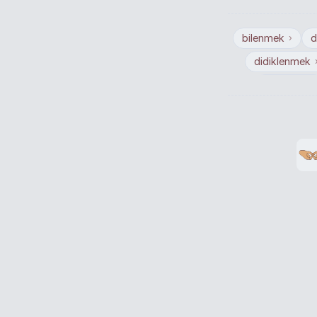
bilenmek
d
›
didiklenmek
görülmek
›
değerlend
boyanmak
hayvanlarca y
affedilmek
›
defnolunmak
adanmak
anlaşılmak
›