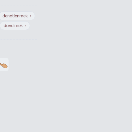
denetlenmek
›
dövülmek
›
ekilmek
›
vlanmak
›
lkalanmak
›
abartılmak
›
defnedilmek
›
vam edilmek
›
ştırılmak
›
koparılmak
›