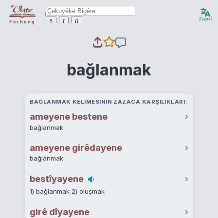
Zazakî
ê
î
û
Ferheng
bağlanmak
BAĞLANMAK KELIMESININ ZAZACA KARŞILIKLARI
ameyene bestene
›
bağlanmak
ameyene girêdayene
›
bağlanmak
bestîyayene
›
1) bağlanmak 2) oluşmak
girê dîyayene
›