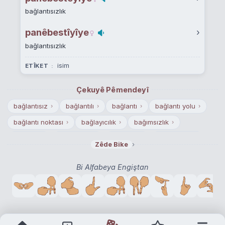
bağlantısızlık
panêbestîyîye
›
bağlantısızlık
isim
ETÎKET
Çekuyê Pêmendeyî
bağlantısız
bağlantılı
bağlantı
bağlantı yolu
›
›
›
›
bağlantı noktası
bağlayıcılık
bağımsızlık
›
›
›
bağlaşık
bağlanmak
bağlayıcı
bağbancılık
›
›
›
›
›
Zêde Bike
bağlılık
bağlamak
bağlanma
bağnazlık
›
›
›
›
Bi Alfabeya Engiştan
bağlaşmak
bağımlılık
bağımsız olmak
bağlama
›
›
›
›
bağımsız
bağlaşma
bağdaştırıcı
bağlık
›
›
›
›
bağımsız film
bağımsız olma
bağımlı
bağıntı
›
›
›
›
bağışlanmak
bağışlayıcı
›
›