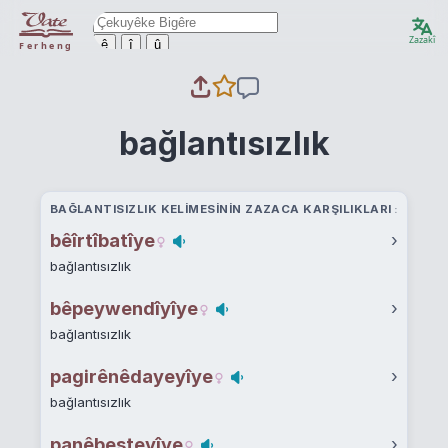
Zazakî
ê
î
û
Ferheng
bağlantısızlık
BAĞLANTISIZLIK KELIMESININ ZAZACA KARŞILIKLARI
bêîrtîbatîye
›
bağlantısızlık
bêpeywendîyîye
›
bağlantısızlık
pagirênêdayeyîye
›
bağlantısızlık
panêbesteyîye
›