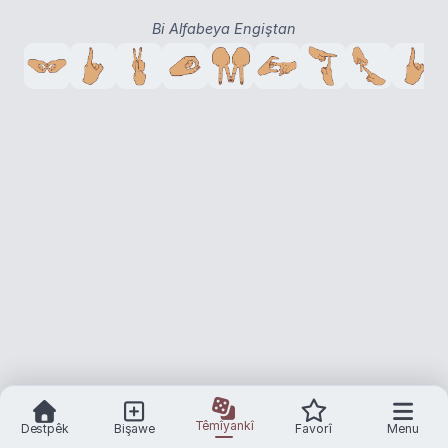
Bi Alfabeya Engiştan
Têmîyankî
Destpêk
Bişawe
Favorî
Menu