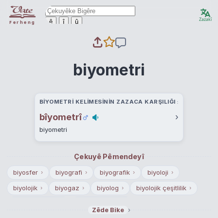
Zazakî
ê
î
û
Ferheng
biyometri
BIYOMETRI KELIMESININ ZAZACA KARŞILIĞI
bîyometrî
›
biyometri
Çekuyê Pêmendeyî
biyosfer
biyografi
biyografik
biyoloji
›
›
›
›
biyolojik
biyogaz
biyolog
biyolojik çeşitlilik
›
›
›
›
biyolojik denge
biyolojik arıtma
›
›
›
Zêde Bike