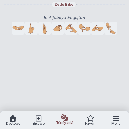
biyolojik arıtma
biyolojik çeşitlilik
›
›
›
Zêde Bike
Bi Alfabeya Engiştan
Têmîyankî
Destpêk
Bişawe
Favorî
Menu