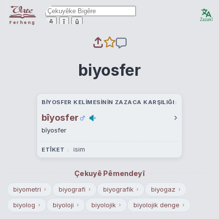
Zazakî
ê
î
û
Ferheng
biyosfer
BIYOSFER KELIMESININ ZAZACA KARŞILIĞI
bîyosfer
›
bîyosfer
isim
ETÎKET
Çekuyê Pêmendeyî
biyometri
biyografi
biyografik
biyogaz
›
›
›
›
biyolog
biyoloji
biyolojik
biyolojik denge
›
›
›
›