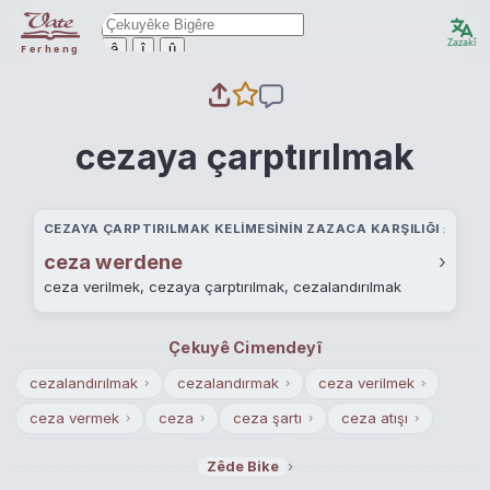
Zazakî
ê
î
û
Ferheng
cezaya çarptırılmak
CEZAYA ÇARPTIRILMAK KELIMESININ ZAZACA KARŞILIĞI
ceza werdene
›
ceza verilmek, cezaya çarptırılmak, cezalandırılmak
Çekuyê Cimendeyî
cezalandırılmak
cezalandırmak
ceza verilmek
›
›
›
ceza vermek
ceza
ceza şartı
ceza atışı
›
›
›
›
ceza mahkemesi
ceza alanı
ceza sahası
›
›
›
›
Zêde Bike
ceza usul hukuku
ceza vuruşu
tecziye etmek
›
›
›