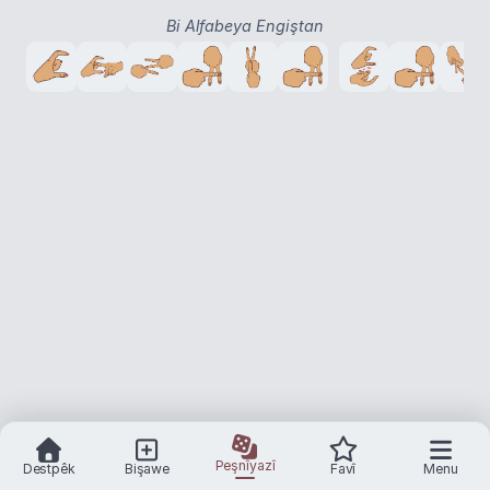
Bi Alfabeya Engiştan
Peşnîyazî
Destpêk
Bişawe
Favî
Menu