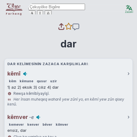
Zazakî
ê
î
û
Ferheng
dar
DAR KELIMESININ ZAZACA KARŞILIKLARI
kêmî
›
kêm
kêmane
qusur
uzir
1) az 2) eksik 3) cılız 4) dar
Rewşa kêmîbîyayîşî.
Her însan muheqeq waharê yew zûnî yo, en kêmî yew zûn qisey
kenû.
kêmver
›
-e
kemever
kenver
bêver
kilmver
ensiz, dar
Çîyo ke verinîya xo tay a.