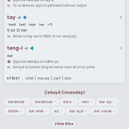
To ra dima ez şîya mi pêmawit kêmver vejîya.
tay
›
-e
tanê
tanî
tayn
tey
+11
1) az 2) dar
Nînan ra tay serra 1900 ra ver ancîyayî.
teng-I
›
-e
dar
Çîyo ke verinîya xo kêmî ya.
Sereyê to kewno teng se hama veyn di mi ez yena.
sıfat | mecaz | zarf | isim
ETÎKET
Çekuyê Cimendeyî
daralmak
daraltmak
dara
darı
dar açı
›
›
›
›
›
darbe
dar etek
az
dar açılı
dar sokak
›
›
›
›
›
dar zaman
dargın
darlık
dapdar
›
›
›
›
›
Zêde Bike