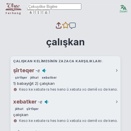
Zazakî
ê
î
û
Ferheng
çalışkan
ÇALIŞKAN KELIMESININ ZAZACA KARŞILIKLARI
şîrteqer
›
-e
şirtîqer
jêhat
xebatker
1) babayiğit 2) çalışkan
Keso ke xebate ra hes keno û xebata xo demê xo de keno.
xebatker
›
-e
jêhat
şîrtîqer
çalışkan
Keso ke xebate ra hes keno û xebata xo demê xo de keno.