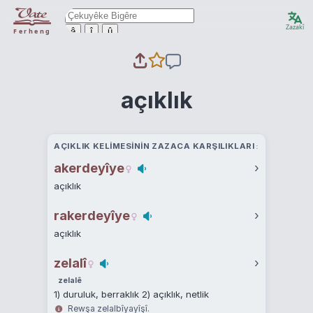
Zazakî
ê
î
û
Ferheng
açıklık
AÇIKLIK KELIMESININ ZAZACA KARŞILIKLARI
akerdeyîye
›
açıklık
rakerdeyîye
›
açıklık
zelalî
›
zelalê
1) duruluk, berraklık 2) açıklık, netlik
Rewşa zelalbîyayîşî.