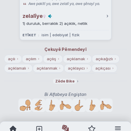
Awe pakîtî ya, awe zelalî ya, awe şênayî ya.
zelalîye
›
1) duruluk, berraklık 2) açıklık, netlik
isim | edebiyat | fizik
ETÎKET
Çekuyê Pêmendeyî
açılı
açılım
açılış
açıklamak
açıkağızlı
›
›
›
›
›
açıklamalı
açıklanmak
açıklayıcı
açıkçası
›
›
›
›
açıklama
açıkgözlülük
açılı kesmek
açıkça
›
›
›
›
›
Zêde Bike
açılma
açı
açığa alınmak
açık açık
›
›
›
›
Bi Alfabeya Engiştan
açıkgöz
açılmak
açık
açıklama yapmak
›
›
›
›
açıölçer
açılış konuşması
açıktan açığa
›
›
›
açılış töreni
açıklama yapma
açık alan
›
›
›
açık film
açılış merasimi
açığa almak
›
›
›