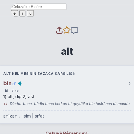
ê
î
û
alt
ALT KELIMESININ ZAZACA KARŞILIĞI
bin
›
bi
bine
1) alt, dip 2) ast
Dîndar beno, bêdîn beno herkes bi qeydêke bin tesîrî non di mendo.
isim | sıfat
ETÎKET
Çekuyê Pêmendeyî