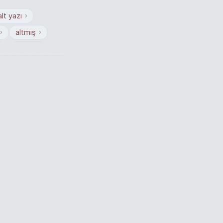
alt yazı
›
altmış
›
›
altyazı
›
›
si
sadece
›
›
zaman
›
›
devrisi
›