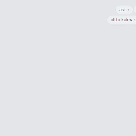
ast
›
altta kalmak
altsız
a
›
alt amaçlar
›
burku
alt dudağı